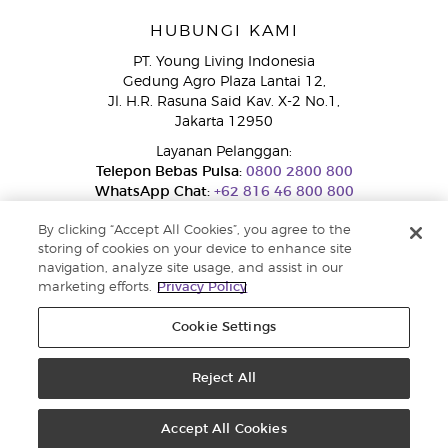
HUBUNGI KAMI
PT. Young Living Indonesia
Gedung Agro Plaza Lantai 12,
Jl. H.R. Rasuna Said Kav. X-2 No.1,
Jakarta 12950
Layanan Pelanggan:
Telepon Bebas Pulsa:
0800 2800 800
WhatsApp Chat:
+62 816 46 800 800
By clicking “Accept All Cookies”, you agree to the
storing of cookies on your device to enhance site
navigation, analyze site usage, and assist in our
marketing efforts.
Privacy Policy
Cookie Settings
Layanan Pengaduan Konsumen
Direktorat Jenderal Perlindungan Konsumen dan Tertib Niaga
Kementerian Perdagangan RI.
Reject All
Nomor WhatsApp Ditjen PTKN 0853-1111-1010
Hak cipta © 2025 Young Living Essential Oils. Hak cipta dilindungi. |
Kebijakan Privasi
Accept All Cookies