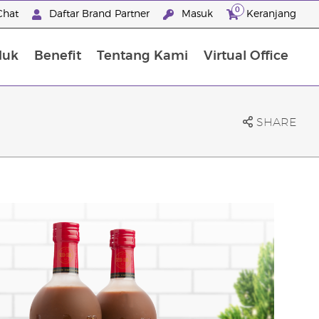
0
Chat
Daftar Brand Partner
Masuk
Keranjang
duk
Benefit
Tentang Kami
Virtual Office
Premium Experience Package
SHARE