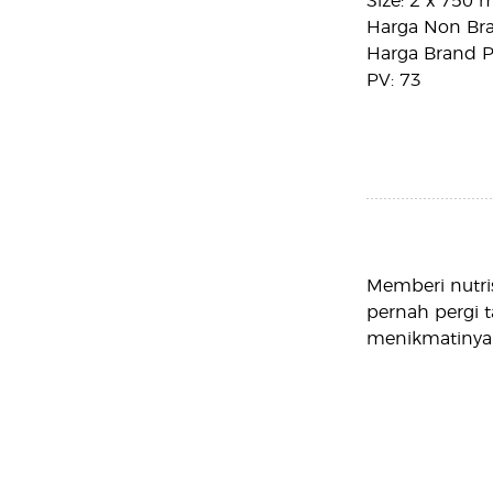
Size: 2 x 750 m
Harga Non Bra
Harga Brand Pa
PV: 73
Memberi nutri
pernah pergi t
menikmatinya 