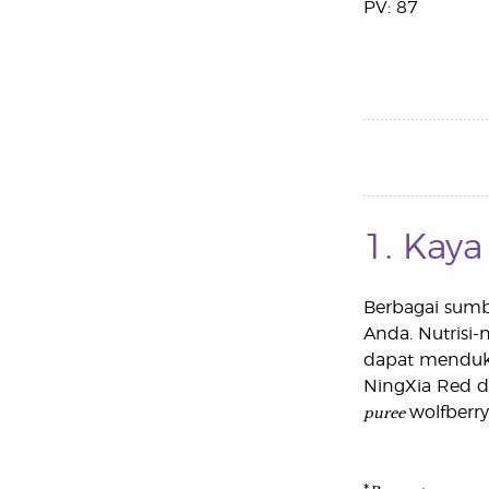
PV: 87
1. Kaya
Berbagai sumb
Anda. Nutrisi-
dapat menduku
NingXia Red d
puree
wolfberry