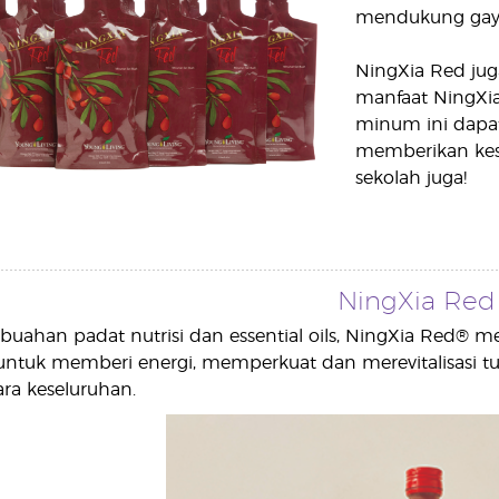
mendukung gaya
NingXia Red jug
manfaat NingXi
minum ini dapat
memberikan kese
sekolah juga!
NingXia Red
uahan padat nutrisi dan essential oils, NingXia Red® m
ri untuk memberi energi, memperkuat dan merevitalisas
ra keseluruhan.