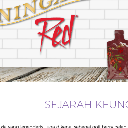
SEJARAH KEUN
xia yang legendaris, juga dikenal sebagai goji berry, tel