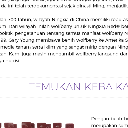
xia ini telah terdokumentasi sejak dinasti Ming, menjadi
ari 700 tahun, wilayah Ningxia di China memiliki reput
um. Dari wilayah inilah wolfberry untuk NingXia Red® bera
politik, pengetahuan tentang semua manfaat wolfberry Nin
99, Gary Young membawa benih wolfberry ke Amerika 
media tanam serta iklim yang sangat mirip dengan Ningxi
Utah. Kami juga masih mengambil wolfberry langsung da
a nutrisi.
TEMUKAN KEBAIKA
Dengan buah-bu
merupakan sumber