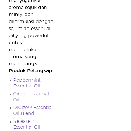
menyuguhkan
aroma sejuk dan
minty, dan
diformulasi dengan
sejumlah essential
oil yang powerful
untuk
menciptakan
aroma yang
menenangkan.
Produk Pelengkap
Peppermint
Essential Oil
Ginger Essential
Oil
DiGize™ Essential
Oil Blend
Release™
Essential Oil