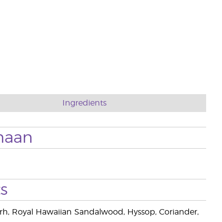
Ingredients
naan
s
rrh, Royal Hawaiian Sandalwood, Hyssop, Coriander,