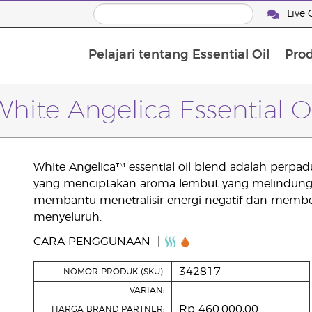
Live 
Pelajari tentang Essential Oil
Pro
White Angelica Essential Oi
White Angelica™ essential oil blend adalah perpadua
yang menciptakan aroma lembut yang melindungi 
membantu menetralisir energi negatif dan membe
menyeluruh.
CARA PENGGUNAAN
342817
NOMOR PRODUK (SKU):
VARIAN:
Rp 460.000,00
HARGA BRAND PARTNER: