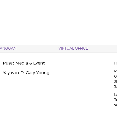
LANGGAN
VIRTUAL OFFICE
Pusat Media & Event
P
Yayasan D. Gary Young
G
J
J
L
T
W