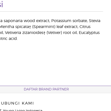
i
laja saponaria wood extract, Potassium sorbate, Stevia
Mentha spicata† (Spearmint) leaf extract, Citrus
tiveria zizanioides† (Vetiver) root oil, Eucalyptus
tric acid.
DAFTAR BRAND PARTNER
HUBUNGI KAMI