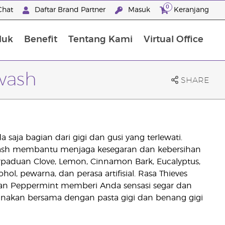
0
Chat
Daftar Brand Partner
Masuk
Keranjang
duk
Benefit
Tentang Kami
Virtual Office
Premium Experience Package
wash
SHARE
 saja bagian dari gigi dan gusi yang terlewati.
hwash membantu menjaga kesegaran dan kebersihan
rpaduan Clove, Lemon, Cinnamon Bark, Eucalyptus,
ol, pewarna, dan perasa artifisial. Rasa Thieves
an Peppermint memberi Anda sensasi segar dan
unakan bersama dengan pasta gigi dan benang gigi