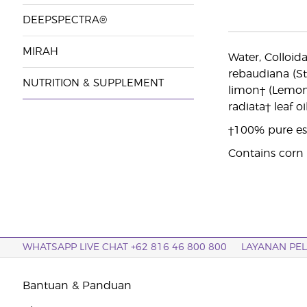
DEEPSPECTRA®
MIRAH
Water, Colloida
rebaudiana (Ste
NUTRITION & SUPPLEMENT
limon† (Lemon)
radiata† leaf oi
†100% pure ess
Contains corn 
WHATSAPP LIVE CHAT +62 816 46 800 800
LAYANAN PE
Bantuan & Panduan