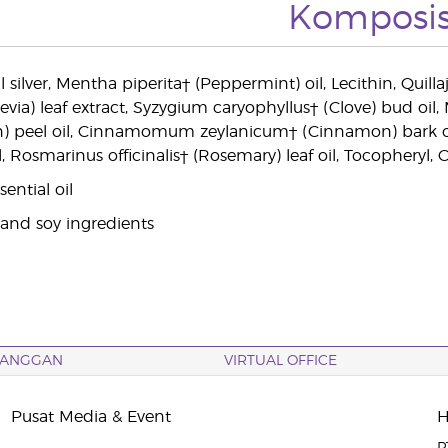
Komposis
l silver, Mentha piperita† (Peppermint) oil, Lecithin, Quil
via) leaf extract, Syzygium caryophyllus† (Clove) bud oil, 
 peel oil, Cinnamomum zeylanicum† (Cinnamon) bark oil, Ve
l, Rosmarinus officinalis† (Rosemary) leaf oil, Tocopheryl, Ci
ential oil
and soy ingredients
LANGGAN
VIRTUAL OFFICE
Pusat Media & Event