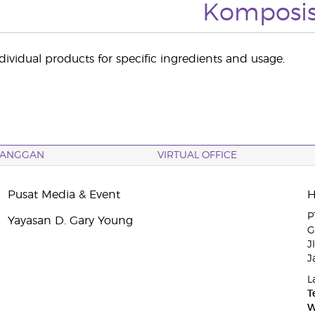
Komposis
dividual products for specific ingredients and usage.
LANGGAN
VIRTUAL OFFICE
Pusat Media & Event
P
Yayasan D. Gary Young
G
J
J
L
T
W