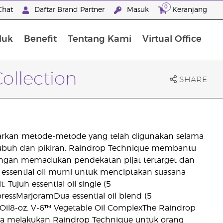
0
Chat
Daftar Brand Partner
Masuk
Keranjang
duk
Benefit
Tentang Kami
Virtual Office
Premium Experience Package
ollection
SHARE
arkan metode-metode yang telah digunakan selama
ubuh dan pikiran. Raindrop Technique membantu
gan memadukan pendekatan pijat tertarget dan
ssential oil murni untuk menciptakan suasana
: Tujuh essential oil single (5
ssMarjoramDua essential oil blend (5
Oil8-oz. V-6™ Vegetable Oil ComplexThe Raindrop
ara melakukan Raindrop Technique untuk orang