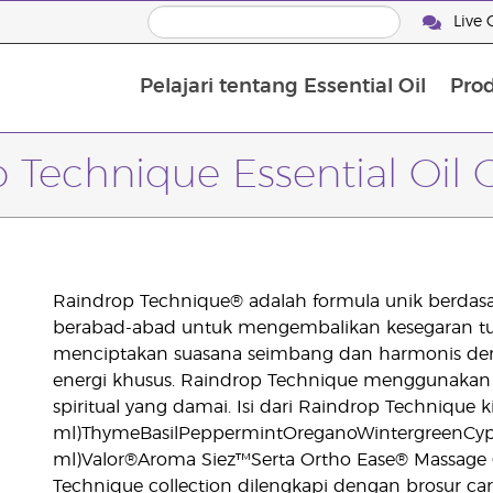
Live 
Pelajari tentang Essential Oil
Pro
 Technique Essential Oil C
Raindrop Technique® adalah formula unik berdas
berabad-abad untuk mengembalikan kesegaran t
menciptakan suasana seimbang dan harmonis den
energi khusus. Raindrop Technique menggunakan e
spiritual yang damai. Isi dari Raindrop Technique kit
ml)ThymeBasilPeppermintOreganoWintergreenCypre
ml)Valor®Aroma Siez™Serta Ortho Ease® Massage 
Technique collection dilengkapi dengan brosur c