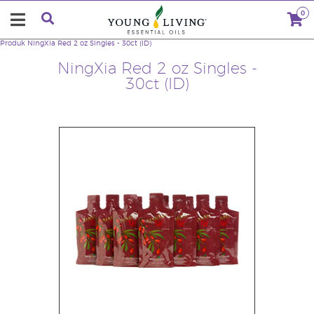
0
Produk
NingXia Red 2 oz Singles - 30ct (ID)
NingXia Red 2 oz Singles -
30ct (ID)