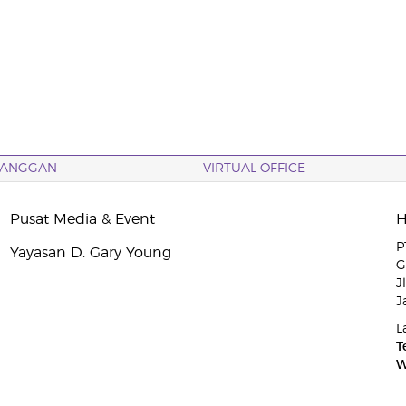
LANGGAN
VIRTUAL OFFICE
Pusat Media & Event
P
Yayasan D. Gary Young
G
J
J
L
T
W