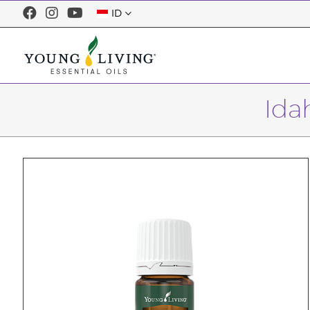
ID
Ida