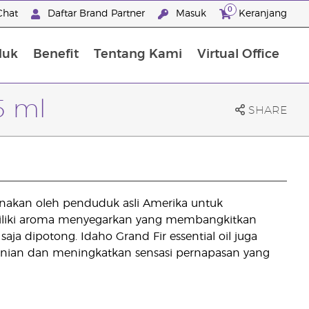
0
Chat
Daftar Brand Partner
Masuk
Keranjang
duk
Benefit
Tentang Kami
Virtual Office
Premium Experience Package
5 ml
SHARE
igunakan oleh penduduk asli Amerika untuk
emiliki aroma menyegarkan yang membangkitkan
ja dipotong. Idaho Grand Fir essential oil juga
ian dan meningkatkan sensasi pernapasan yang