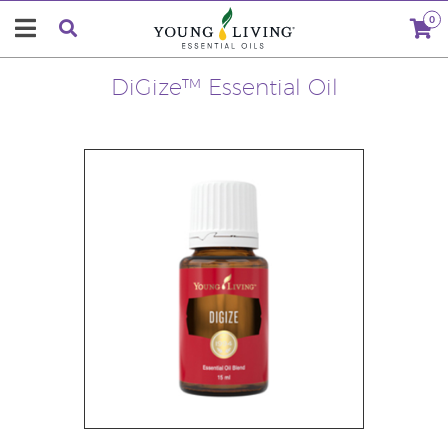
0
DiGize™ Essential Oil