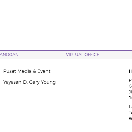
LANGGAN
VIRTUAL OFFICE
Pusat Media & Event
P
Yayasan D. Gary Young
G
J
J
L
T
W