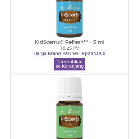
KidScents® Refresh™ - 5 ml
18.25 PV
Harga Brand Partner:: Rp294,000
Tambahkan
ke Keranjang