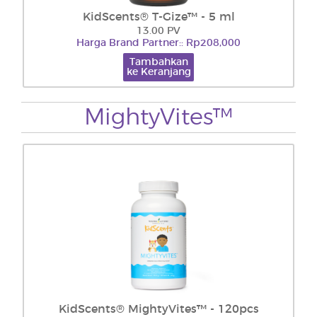
KidScents® T-Gize™ - 5 ml
13.00 PV
Harga Brand Partner:: Rp208,000
Tambahkan
ke Keranjang
MightyVites™
KidScents® MightyVites™ - 120pcs