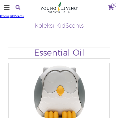
0
Produk
KidScents
Koleksi KidScents
Essential Oil