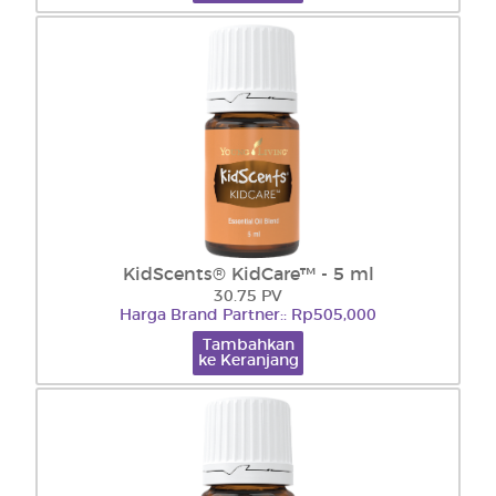
KidScents® KidCare™ - 5 ml
30.75 PV
Harga Brand Partner:: Rp505,000
Tambahkan
ke Keranjang