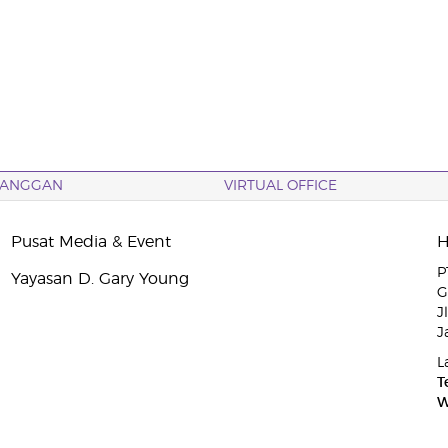
LANGGAN
VIRTUAL OFFICE
Pusat Media & Event
P
Yayasan D. Gary Young
G
J
J
L
T
W