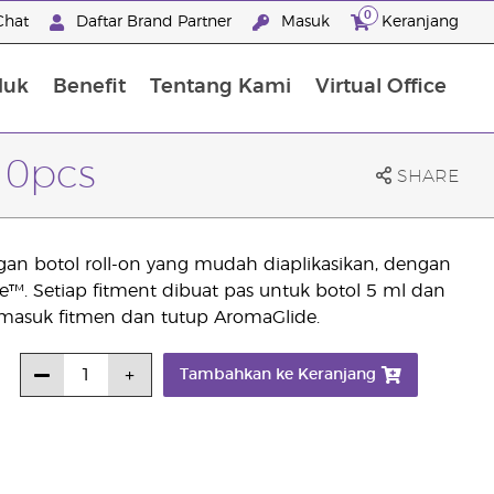
0
Chat
Daftar Brand Partner
Masuk
Keranjang
duk
Benefit
Tentang Kami
Virtual Office
Premium Experience Package
10pcs
SHARE
engan botol roll-on yang mudah diaplikasikan, dengan
e™. Setiap fitment dibuat pas untuk botol 5 ml dan
rmasuk fitmen dan tutup AromaGlide.
Tambahkan ke Keranjang