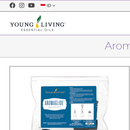
ID
Arom