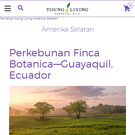
0
Tentang Young Living
Amerika Selatan
Amerika Selatan
Perkebunan Finca
Botanica—Guayaquil,
Ecuador