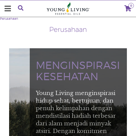
0
Perusahaan
Perusahaan
MENGINSPIRASI
KESEHATAN
Young Living menginspirasi
hidup sehat, bertujuan, dan
penuh kelimpahan dengan
mendistilasi hadiah terbesar
dari alam menjadi minyak
atsiri. Dengan komitmen