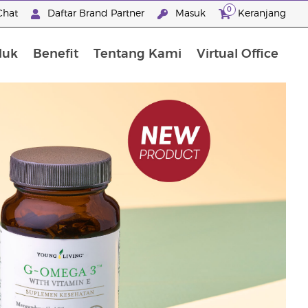
0
Chat
Daftar Brand Partner
Masuk
Keranjang
duk
Benefit
Tentang Kami
Virtual Office
Premium Experience Package
"