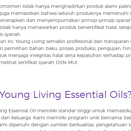
komitmen tidak hanya menghadirkan produk alami paling 
 juga memastikan bahwa seluruh produknya memenuhi sta
menerapkan dan menyempurnakan prinsip-prinsip syariah
idak hanya menawarkan produk bersertifikat halal, tetapi
s syariah.
n ini, Young Living semakin profesional dan transpara
 pemilihan bahan baku, proses produksi, pengujian, hing
tuk menjaga integritas halal serta kepatuhan terhadap pri
elihat sertifikat syariah DSN-MUI
oung Living Essential Oils
ing Essential Oil memiliki standar tinggi untuk memast
a dan keluarga. Kami memiliki program unik bernama Se
ami dipenuhi dengan sumber berkualitas, pengetahuan te