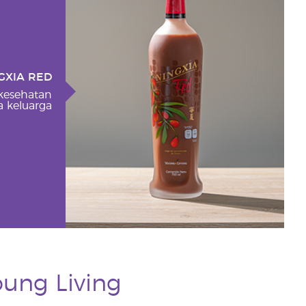
GXIA RED
 kesehatan
 keluarga
oung Living