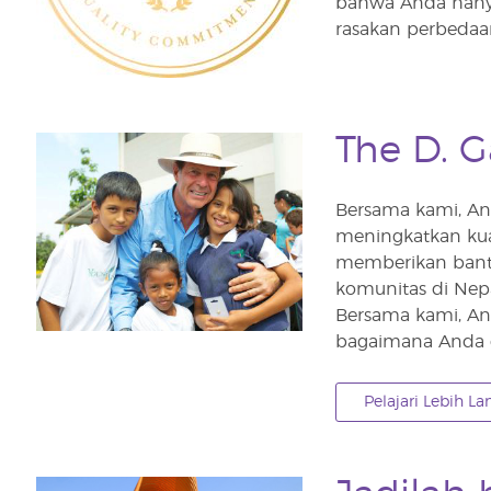
bahwa Anda hanya
rasakan perbedaan
The D. G
Bersama kami, An
meningkatkan kua
memberikan bant
komunitas di Nepa
Bersama kami, An
bagaimana Anda da
Pelajari Lebih La