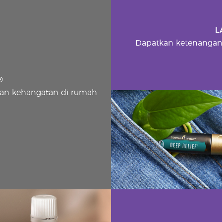
L
Dapatkan ketenangan
®
n kehangatan di rumah