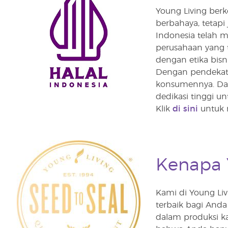
Young Living ber
berbahaya, tetapi
Indonesia telah 
perusahaan yang t
dengan etika bisni
Dengan pendekata
konsumennya. Dari
dedikasi tinggi un
Klik
di sini
untuk m
Kenapa Y
Kami di Young Liv
terbaik bagi And
dalam produksi k