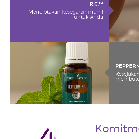
R.C.™
Menciptakan kesegaran murni
untuk Anda
PEPPER
Kesejuka
membutu
Komitmen