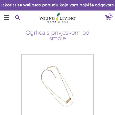
Iskoristite wellness ponudu koja vam najviše odgovara
0
Ogrlica s privjeskom od
smole