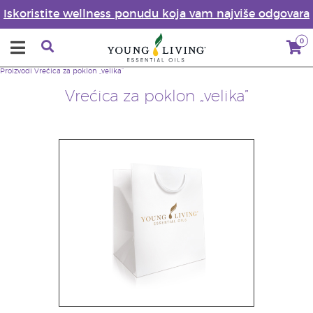
Iskoristite wellness ponudu koja vam najviše odgovara
0
Proizvodi
Vrećica za poklon „velika”
Vrećica za poklon „velika”