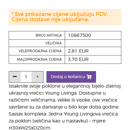
* Sve prikazane cijene uključuju PDV.
Cijena dostave nije uključena.
10867500
BROJ ARTIKLA
VELIČINA
2,81 EUR
VELEPRODAJNA CIJENA
3,70 EUR
MALOPRODAJNA CIJENA
Dodaj u košaricu
Istaknite svoje poklone u elegantnoj bijelo-zlatnoj
ukrasnoj vrećici Young Livinga. Dostupne u
različitim veličinama, velike ili visoke, ove vrećice
savršene su za darivanje u bilo koje doba godine.
Sastav kompleta: Jedna Young Livingova vrećica
za poklon (veličina kao u nastavku) – mjere:
H30xW25xD20cm