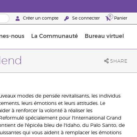
0
Créer un compte
Se connecter
Panier
mes-nous
La Communauté
Bureau virtuel
ements Guide
Promotions dans le classement
Retraites « Reconnaissance de Partenaires de la marque »
25 raisons de devenir Partenaire de la marque
Retraites « Reconn
Blend
SHARE
veaux modes de pensée revitalisants, les individus
ments, leurs émotions et leurs attitudes. Le
er à renforcer la volonté à réaliser les
 Reformulé spécialement pour l'International Grand
ient de l'épicéa bleu de l'Idaho, du Palo Santo, de
s puissantes qui vous aident à remplacer les émotions