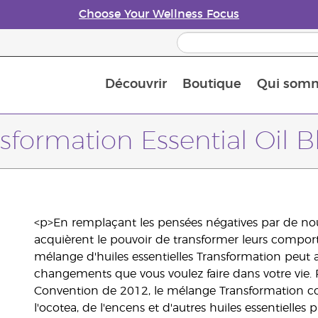
Choose Your Wellness Focus
Découvrir
Boutique
Qui som
À propos des huiles essentielles
Histoire des huiles essentielles
Guide des huiles essentielles
Petit guide sur les diffuseurs d’huile essentielle
Connaissez-vous les nutriments
The Young Living Food Suppl
Comment utiliser les huiles essentielles
Devenir Partenaire de la marque
sformation Essential Oil 
<p>En remplaçant les pensées négatives par de nou
acquièrent le pouvoir de transformer leurs comporte
mélange d'huiles essentielles Transformation peut aid
changements que vous voulez faire dans votre vie.
Convention de 2012, le mélange Transformation cont
l'ocotea, de l'encens et d'autres huiles essentielle