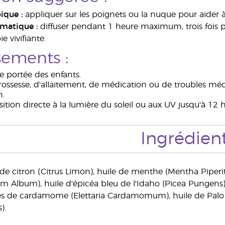
ique :
appliquer sur les poignets ou la nuque pour aider 
omatique :
diffuser pendant 1 heure maximum, trois fois p
 vivifiante.
sements :
e portée des enfants.
rossesse, d'allaitement, de médication ou de troubles méd
n.
osition directe à la lumière du soleil ou aux UV jusqu'à 12 
Ingrédien
de citron (Citrus Limon), huile de menthe (Mentha Piperita)
um Album), huile d'épicéa bleu de l'Idaho (Picea Pungens),
es de cardamome (Elettaria Cardamomum), huile de Palo Sa
).