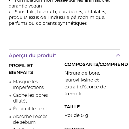
Formulation non testée sur les animaux et
garantie vegan
Sans talc, bismuth, parabènes, phtalates,
produits issus de l’industrie pétrochimique,
parfums ou colorants synthétiques
Aperçu du produit
COMPOSANTS/COMPREND
PROFIL ET
BIENFAITS
Nitrure de bore,
lauroyl lysine et
Masque les
extrait d'écorce de
imperfections
tremble
Cache les pores
dilatés
TAILLE
Éclaircit le teint
Pot de 5 g
Absorbe l’excès
de sébum