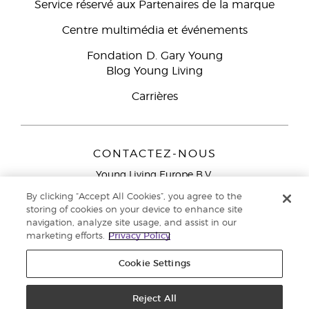
Service réservé aux Partenaires de la marque
Centre multimédia et événements
Fondation D. Gary Young
Blog Young Living
Carrières
CONTACTEZ-NOUS
Young Living Europe B.V.
Peizerweg 97
By clicking “Accept All Cookies”, you agree to the
9727 AJ Groningen
storing of cookies on your device to enhance site
Netherlands
navigation, analyze site usage, and assist in our
marketing efforts.
Privacy Policy
Service réservé aux Partenaires de la marque
0800 917
791
Cookie Settings
Copyright © 2021 Young Living Essential Oils. Tous droits réservés. |
Politique de confidentialité
Reject All