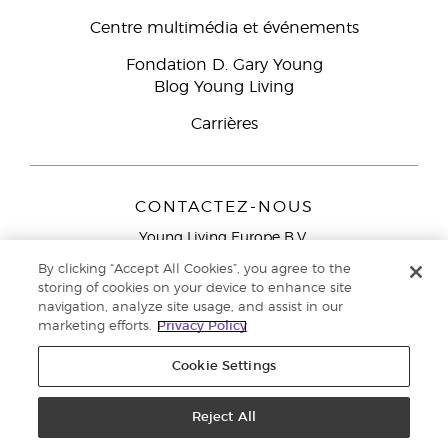
Centre multimédia et événements
Fondation D. Gary Young
Blog Young Living
Carrières
CONTACTEZ-NOUS
Young Living Europe B.V.
Peizerweg 97
By clicking “Accept All Cookies”, you agree to the
9727 AJ Groningen
storing of cookies on your device to enhance site
Netherlands
navigation, analyze site usage, and assist in our
marketing efforts.
Privacy Policy
Service réservé aux Partenaires de la marque
0800 917
791
Cookie Settings
Copyright © 2021 Young Living Essential Oils. Tous droits réservés. |
Politique de confidentialité
Reject All