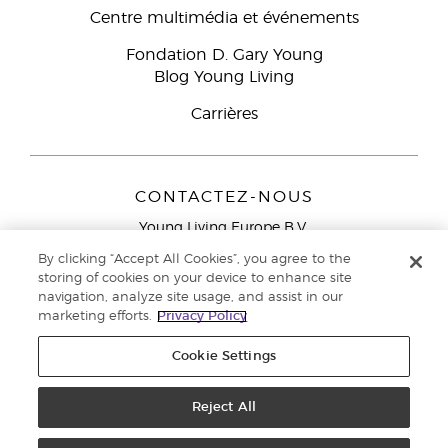
Centre multimédia et événements
Fondation D. Gary Young
Blog Young Living
Carrières
CONTACTEZ-NOUS
Young Living Europe B.V.
Peizerweg 97
By clicking “Accept All Cookies”, you agree to the
9727 AJ Groningen
storing of cookies on your device to enhance site
Netherlands
navigation, analyze site usage, and assist in our
marketing efforts.
Privacy Policy
Service réservé aux Partenaires de la marque
0800 917
791
Cookie Settings
Copyright © 2021 Young Living Essential Oils. Tous droits réservés. |
Politique de confidentialité
Reject All