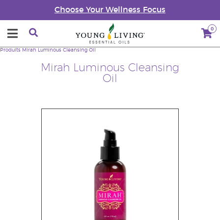
Choose Your Wellness Focus
0
Produits
Mirah Luminous Cleansing Oil
Mirah Luminous Cleansing
Oil