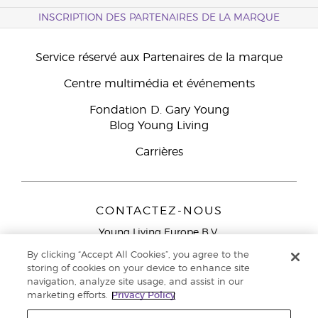
INSCRIPTION DES PARTENAIRES DE LA MARQUE
Service réservé aux Partenaires de la marque
Centre multimédia et événements
Fondation D. Gary Young
Blog Young Living
Carrières
CONTACTEZ-NOUS
Young Living Europe B.V.
Peizerweg 97
By clicking “Accept All Cookies”, you agree to the
9727 AJ Groningen
storing of cookies on your device to enhance site
Netherlands
navigation, analyze site usage, and assist in our
marketing efforts.
Privacy Policy
Service réservé aux Partenaires de la marque
0800 917
791