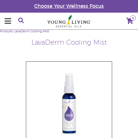
Choose Your Wellness Focus
0
Produits
LavaDerm Cooling Mist
LavaDerm Cooling Mist