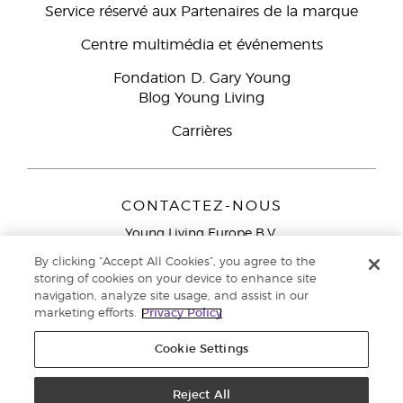
Service réservé aux Partenaires de la marque
Centre multimédia et événements
Fondation D. Gary Young
Blog Young Living
Carrières
CONTACTEZ-NOUS
Young Living Europe B.V.
Peizerweg 97
By clicking “Accept All Cookies”, you agree to the
9727 AJ Groningen
storing of cookies on your device to enhance site
Netherlands
navigation, analyze site usage, and assist in our
marketing efforts.
Privacy Policy
Service réservé aux Partenaires de la marque
0800 917
791
Cookie Settings
Copyright © 2021 Young Living Essential Oils. Tous droits réservés. |
Politique de confidentialité
Reject All