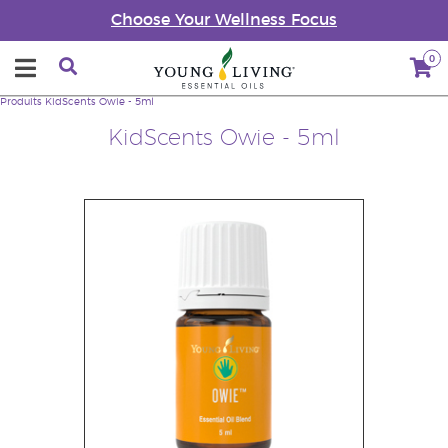
Choose Your Wellness Focus
0
Produits
KidScents Owie - 5ml
KidScents Owie - 5ml