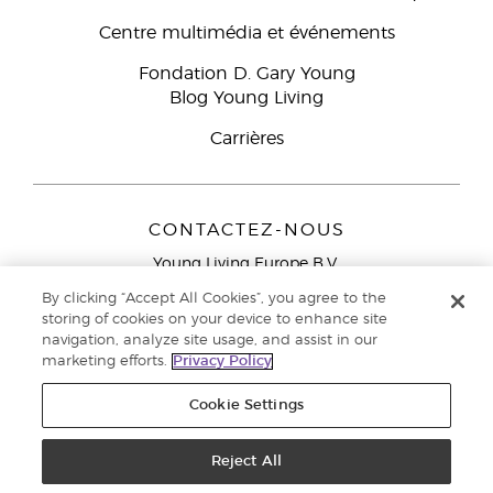
Centre multimédia et événements
Fondation D. Gary Young
Blog Young Living
Carrières
CONTACTEZ-NOUS
Young Living Europe B.V.
Peizerweg 97
By clicking “Accept All Cookies”, you agree to the
9727 AJ Groningen
storing of cookies on your device to enhance site
Netherlands
navigation, analyze site usage, and assist in our
marketing efforts.
Privacy Policy
Service réservé aux Partenaires de la marque
0800 917
791
Cookie Settings
Copyright © 2021 Young Living Essential Oils. Tous droits réservés. |
Politique de confidentialité
Reject All