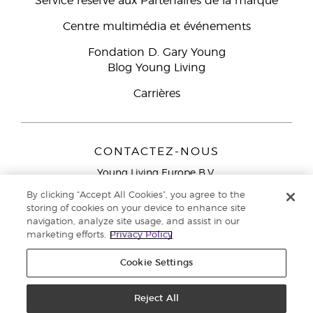
Service réservé aux Partenaires de la marque
Centre multimédia et événements
Fondation D. Gary Young
Blog Young Living
Carrières
CONTACTEZ-NOUS
Young Living Europe B.V.
Peizerweg 97
By clicking “Accept All Cookies”, you agree to the
9727 AJ Groningen
storing of cookies on your device to enhance site
Netherlands
navigation, analyze site usage, and assist in our
marketing efforts.
Privacy Policy
Service réservé aux Partenaires de la marque
0800 917
791
Cookie Settings
Copyright © 2021 Young Living Essential Oils. Tous droits réservés. |
Politique de confidentialité
Reject All