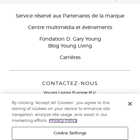
Service réservé aux Partenaires de la marque
Centre multimédia et événements
Fondation D. Gary Young
Blog Young Living
Carrières
CONTACTEZ-NOUS
Young Living Europe B.V.
Peizerweg 97
By clicking “Accept All Cookies”, you agree to the
9727 AJ Groningen
storing of cookies on your device to enhance site
Netherlands
navigation, analyze site usage, and assist in our
marketing efforts.
Privacy Policy
Service réservé aux Partenaires de la marque
0800 917
791
Cookie Settings