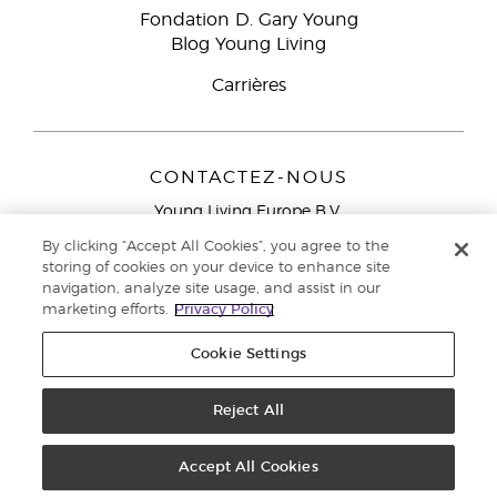
Fondation D. Gary Young
Blog Young Living
Carrières
CONTACTEZ-NOUS
Young Living Europe B.V.
Peizerweg 97
By clicking “Accept All Cookies”, you agree to the
9727 AJ Groningen
storing of cookies on your device to enhance site
Netherlands
navigation, analyze site usage, and assist in our
marketing efforts.
Privacy Policy
Service réservé aux Partenaires de la marque
0800 917
791
Cookie Settings
Copyright © 2021 Young Living Essential Oils. Tous droits réservés. |
Politique de confidentialité
Reject All
Accept All Cookies