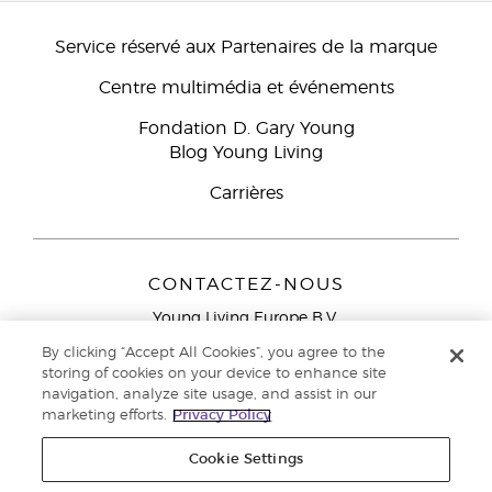
Service réservé aux Partenaires de la marque
Centre multimédia et événements
Fondation D. Gary Young
Blog Young Living
Carrières
CONTACTEZ-NOUS
Young Living Europe B.V.
Peizerweg 97
By clicking “Accept All Cookies”, you agree to the
9727 AJ Groningen
storing of cookies on your device to enhance site
Netherlands
navigation, analyze site usage, and assist in our
marketing efforts.
Privacy Policy
Service réservé aux Partenaires de la marque
0800 917
791
Cookie Settings