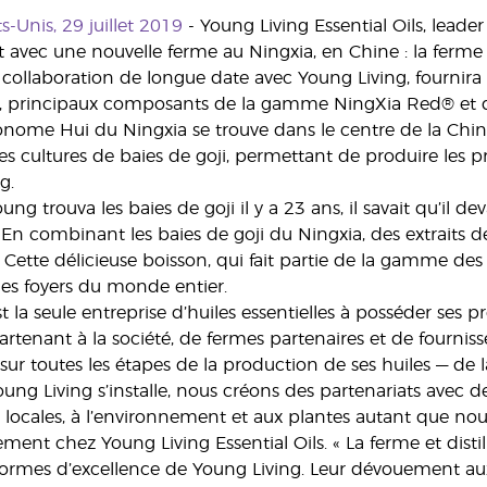
ts-Unis, 29 juillet 2019
- Young Living Essential Oils, leade
t avec une nouvelle ferme au Ningxia, en Chine : la ferme 
collaboration de longue date avec Young Living, fournira le
i, principaux composants de la gamme NingXia Red® et d’
nome Hui du Ningxia se trouve dans le centre de la Chin
 les cultures de baies de goji, permettant de produire le
g.
g trouva les baies de goji il y a 23 ans, il savait qu’il de
n combinant les baies de goji du Ningxia, des extraits de 
Cette délicieuse boisson, qui fait partie de la gamme de
les foyers du monde entier.
t la seule entreprise d’huiles essentielles à posséder ses 
rtenant à la société, de fermes partenaires et de fourniss
e sur toutes les étapes de la production de ses huiles — de la
oung Living s’installe, nous créons des partenariats avec 
cales, à l’environnement et aux plantes autant que nous,
ment chez Young Living Essential Oils. « La ferme et disti
normes d’excellence de Young Living. Leur dévouement au