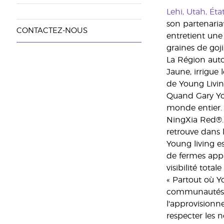
Lehi, Utah, Éta
son partenaria
CONTACTEZ-NOUS
entretient une 
graines de goj
La Région auto
Jaune, irrigue
de Young Livin
Quand Gary Youn
monde entier. E
NingXia Red®. 
retrouve dans 
Young living es
de fermes appa
visibilité total
« Partout où Y
communautés lo
l'approvisionne
respecter les 