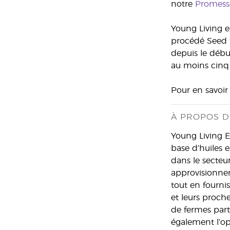
notre
Promess
Young Living es
procédé Seed t
depuis le début
au moins cinq 
Pour en savoir
À PROPOS DE
Young Living Es
base d’huiles e
dans le secteu
approvisionneme
tout en fourni
et leurs proch
de fermes part
également l’o