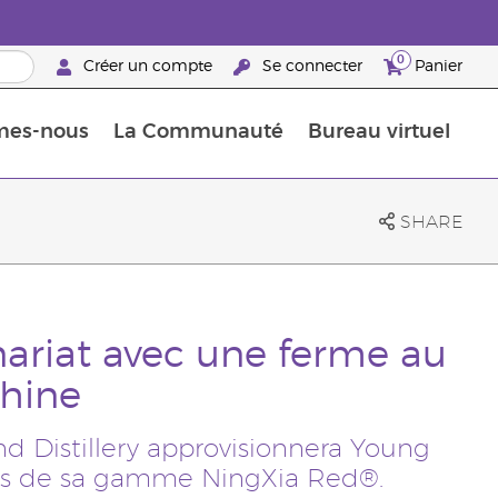
0
Créer un compte
Se connecter
Panier
mes-nous
La Communauté
Bureau virtuel
ements Guide
Promotions dans le classement
Retraites « Reconnaissance de Partenaires de la marque »
25 raisons de devenir Partenaire de la marque
Retraites « Reconn
SHARE
ariat avec une ferme au
Chine
nd Distillery approvisionnera Young
uits de sa gamme NingXia Red®.