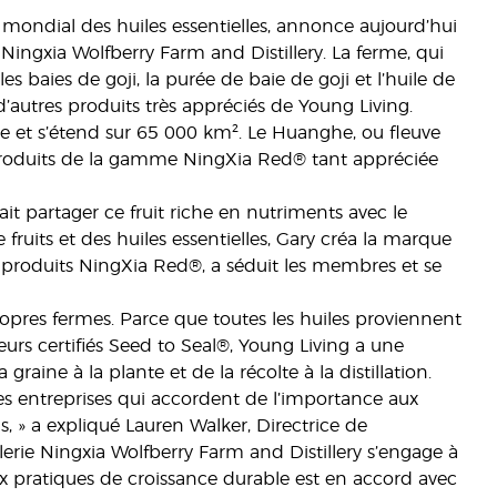
r mondial des huiles essentielles, annonce aujourd’hui
Ningxia Wolfberry Farm and Distillery. La ferme, qui
s baies de goji, la purée de baie de goji et l’huile de
autres produits très appréciés de Young Living.
e et s’étend sur 65 000 km². Le Huanghe, ou fleuve
s produits de la gamme NingXia Red® tant appréciée
vait partager ce fruit riche en nutriments avec le
fruits et des huiles essentielles, Gary créa la marque
s produits NingXia Red®, a séduit les membres et se
propres fermes. Parce que toutes les huiles proviennent
eurs certifiés Seed to Seal®, Young Living a une
 graine à la plante et de la récolte à la distillation.
des entreprises qui accordent de l’importance aux
 » a expliqué Lauren Walker, Directrice de
llerie Ningxia Wolfberry Farm and Distillery s’engage à
x pratiques de croissance durable est en accord avec