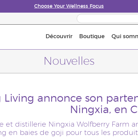
Choose Your Wellness Focus
Découvrir
Boutique
Qui som
À propos des huiles essentielles
Histoire des huiles essentielles
Guide des huiles essentielles
Petit guide sur les diffuseurs d’huile essentielle
Connaissez-vous les nutriments
The Young Living Food Suppl
Comment utiliser les huiles essentielles
Devenir Partenaire de la marque
Nouvelles
 Living annonce son parten
Ningxia, en 
e et distillerie Ningxia Wolfberry Farm a
ing en baies de goji pour tous les prod