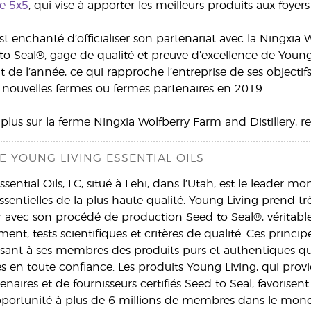
e 5x5
, qui vise à apporter les meilleurs produits aux foye
t enchanté d’officialiser son partenariat avec la Ningxia W
o Seal®, gage de qualité et preuve d’excellence de Young L
 de l’année, ce qui rapproche l’entreprise de ses objectif
nouvelles fermes ou fermes partenaires en 2019.
 plus sur la ferme Ningxia Wolfberry Farm and Distillery, 
 YOUNG LIVING ESSENTIAL OILS
sential Oils, LC, situé à Lehi, dans l’Utah, est le leader m
ssentielles de la plus haute qualité. Young Living prend tr
r avec son procédé de production Seed to Seal®, véritable g
nt, tests scientifiques et critères de qualité. Ces princi
ssant à ses membres des produits purs et authentiques que
es en toute confiance. Les produits Young Living, qui pro
enaires et de fournisseurs certifiés Seed to Seal, favoris
pportunité à plus de 6 millions de membres dans le mond