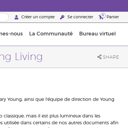
0
Créer un compte
Se connecter
Panier
mes-nous
La Communauté
Bureau virtuel
ements Guide
Promotions dans le classement
Retraites « Reconnaissance de Partenaires de la marque »
25 raisons de devenir Partenaire de la marque
Retraites « Reconn
g Living
SHARE
y Young, ainsi que l'équipe de direction de Young
 classique, mais il est plus lumineux dans les
s utilisée dans certains de nos autres documents afin