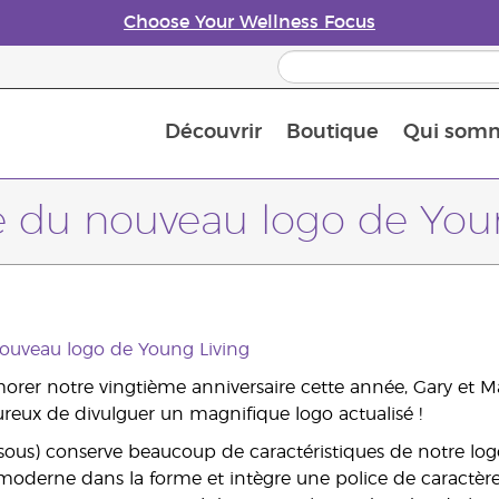
Choose Your Wellness Focus
Découvrir
Boutique
Qui som
À propos des huiles essentielles
Histoire des huiles essentielles
Guide des huiles essentielles
Petit guide sur les diffuseurs d’huile essentielle
Connaissez-vous les nutriments
The Young Living Food Suppl
Comment utiliser les huiles essentielles
Devenir Partenaire de la marque
 du nouveau logo de Youn
uveau logo de Young Living
r notre vingtième anniversaire cette année, Gary et Mar
ureux de divulguer un magnifique logo actualisé !
ssous) conserve beaucoup de caractéristiques de notre logo
 moderne dans la forme et intègre une police de caractère