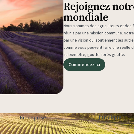
Rejoignez not
mondiale
Nous sommes des agriculteurs et des fa
réunis par une mission commune. Not
par une vision qui soutiennent les autr
comme vous peuvent faire une réelle di
au bien-être, goutte après goutte.
Commencez ici
Juridique
Entreprise