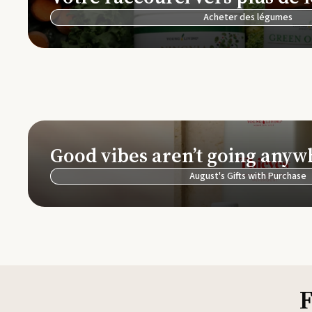
Acheter des légumes
Good vibes aren’t going anyw
August's Gifts with Purchase
F