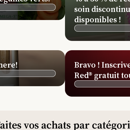
soin discontinu
disponibles !
here!
Bravo ! Inscriv
Red® gratuit to
aites vos achats par catégor