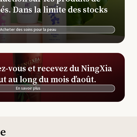
Ferme et distillerie d'Okinawa
és. Dans la limite des stocks
NingXia Red
See
Ferme et distillerie de lavande Simiane-la-
Rotonde
Acheter des soins pour la peau
Simplified by Jacob + Kait
Thi
ez-vous et recevez du NingXia
ut au long du mois d’août.
En savoir plus
ie