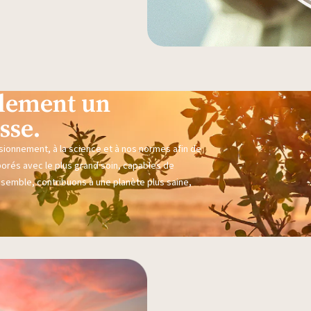
eulement un
sse.
sionnement, à la science et à nos normes afin de
borés avec le plus grand soin, capables de
nsemble, contribuons à une planète plus saine,