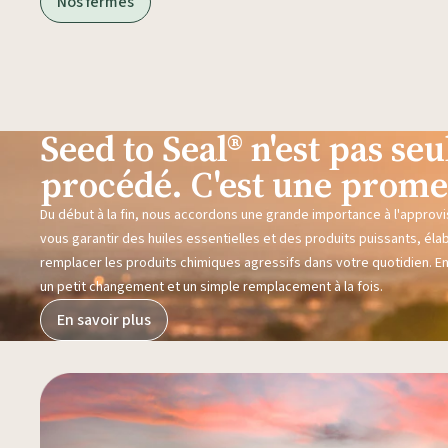
Nos fermes
Seed to Seal® n'est pas s
procédé. C'est une prome
Du début à la fin, nous accordons une grande importance à l'approvi
vous garantir des huiles essentielles et des produits puissants, éla
remplacer les produits chimiques agressifs dans votre quotidien. E
un petit changement et un simple remplacement à la fois.
En savoir plus