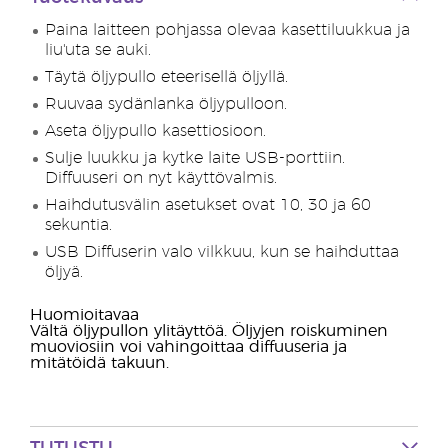
Paina laitteen pohjassa olevaa kasettiluukkua ja
liu'uta se auki.
Täytä öljypullo eteerisellä öljyllä.
Ruuvaa sydänlanka öljypulloon.
Aseta öljypullo kasettiosioon.
Sulje luukku ja kytke laite USB-porttiin.
Diffuuseri on nyt käyttövalmis.
Haihdutusvälin asetukset ovat 10, 30 ja 60
sekuntia.
USB Diffuserin valo vilkkuu, kun se haihduttaa
öljyä.
Huomioitavaa
Vältä öljypullon ylitäyttöä. Öljyjen roiskuminen
muoviosiin voi vahingoittaa diffuuseria ja
mitätöidä takuun.