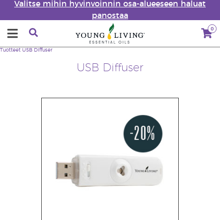
Valitse mihin hyvinvoinnin osa-alueeseen haluat
panostaa
0
Tuotteet
USB Diffuser
USB Diffuser