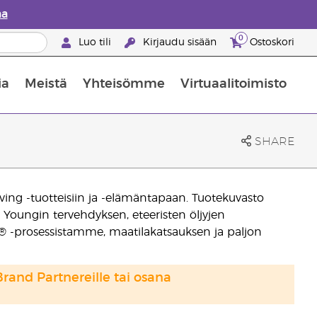
aa
0
Luo tili
Kirjaudu sisään
Ostoskori
ia
Meistä
Yhteisömme
Virtuaalitoimisto
nus valikoiduista ihonhoitotuotteista
Young Livingin ravintolisäopas
Miten eteerisiä öljyjä käytetään
SHARE
ng -tuotteisiin ja -elämäntapaan. Tuotekuvasto
Youngin tervehdyksen, eteeristen öljyjen
l® -prosessistamme, maatilakatsauksen ja paljon
Brand Partnereille tai osana