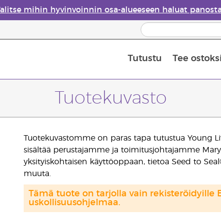
alitse mihin hyvinvoinnin osa-alueeseen haluat panost
Tutustu
Tee ostoks
Eteeristen öljyjen turvallisuus
Viimeinen mahdollisuus: 50 % alen
Tuotekuvasto
Tuotekuvastomme on paras tapa tutustua Young Livi
sisältää perustajamme ja toimitusjohtajamme Mary 
yksityiskohtaisen käyttöoppaan, tietoa Seed to Sea
muuta.
Tämä tuote on tarjolla vain rekisteröidyille 
uskollisuusohjelmaa.