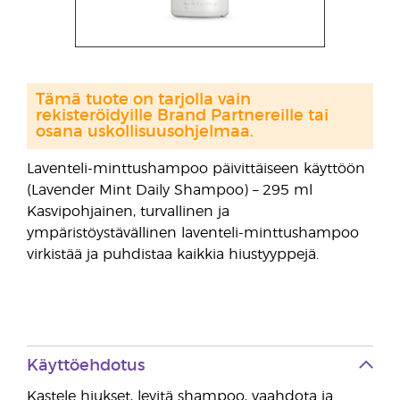
Tämä tuote on tarjolla vain
rekisteröidyille Brand Partnereille tai
osana uskollisuusohjelmaa.
Laventeli-minttushampoo päivittäiseen käyttöön
(Lavender Mint Daily Shampoo) – 295 ml
Kasvipohjainen, turvallinen ja
ympäristöystävällinen laventeli-minttushampoo
virkistää ja puhdistaa kaikkia hiustyyppejä.
Käyttöehdotus
Kastele hiukset, levitä shampoo, vaahdota ja