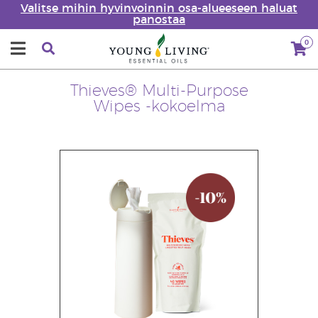
Valitse mihin hyvinvoinnin osa-alueeseen haluat
panostaa
0
Thieves® Multi-Purpose
Wipes -kokoelma