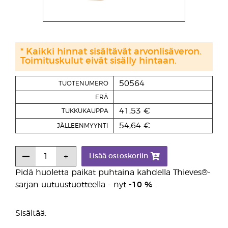
* Kaikki hinnat sisältävät arvonlisäveron.
Toimituskulut eivät sisälly hintaan.
50564
TUOTENUMERO
ERÄ
41,53 €
TUKKUKAUPPA
54,64 €
JÄLLEENMYYNTI
Lisää ostoskoriin
Pidä huoletta paikat puhtaina kahdella Thieves®-
sarjan uutuustuotteella - nyt
-10 %
.
Sisältää: