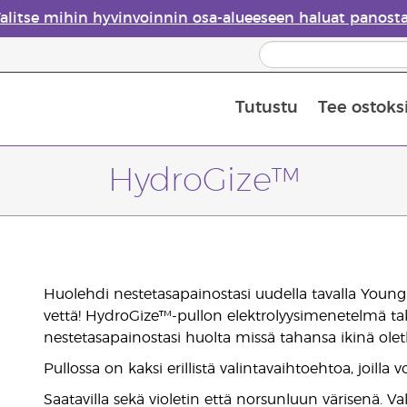
alitse mihin hyvinvoinnin osa-alueeseen haluat panost
Tutustu
Tee ostoks
Eteeristen öljyjen turvallisuus
Viimeinen mahdollisuus: 50 % alen
HydroGize™
Huolehdi nestetasapainostasi uudella tavalla Young Li
vettä! HydroGize™-pullon elektrolyysimenetelmä tak
nestetasapainostasi huolta missä tahansa ikinä olet
Pullossa on kaksi erillistä valintavaihtoehtoa, joilla vo
Saatavilla sekä violetin että norsunluun värisenä. Val