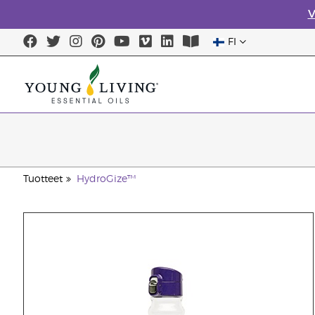
V
FI
Tuotteet
HydroGize™