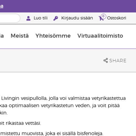
aa
0
Luo tili
Kirjaudu sisään
Ostoskori
ia
Meistä
Yhteisömme
Virtuaalitoimisto
nus valikoiduista ihonhoitotuotteista
Young Livingin ravintolisäopas
Miten eteerisiä öljyjä käytetään
SHARE
vingin vesipullolla, jolla voi valmistaa vetyrikastettua
aa optimaalisen vetyrikastetun veden, ja voit pitää
kin.
it rikastaa vettäsi.
mistettu muovista, joka ei sisällä bisfenoleja.