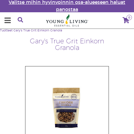
Valitse mihin hyvinvoinnin osa-alueeseen haluat
panostaa
0
Tuotteet
Gary's True Grit Einkorn Granola
Gary's True Grit Einkorn
Granola