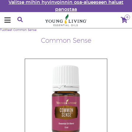
Valitse mihin hyvinvoinnin osa-alueeseen haluat
panostaa
0
Tuotteet
Common Sense
Common Sense