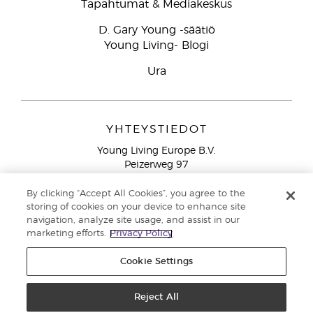
Tapahtumat & Mediakeskus
D. Gary Young -säätiö
Young Living- Blogi
Ura
YHTEYSTIEDOT
Young Living Europe B.V.
Peizerweg 97
9727 AJ Groningen
Netherlands
By clicking “Accept All Cookies”, you agree to the
storing of cookies on your device to enhance site
Ilmainen yhteydenotto lankanumeroista Suomesta
0800
navigation, analyze site usage, and assist in our
913 239
marketing efforts.
Privacy Policy
Email: asiakaspalvelu@youngliving.com
Cookie Settings
Tekijänoikeus © 2021 Young Living Essential Oils. Kaikki oikeudet
pidätetään. |
Reject All
Yksityisyydensuoja