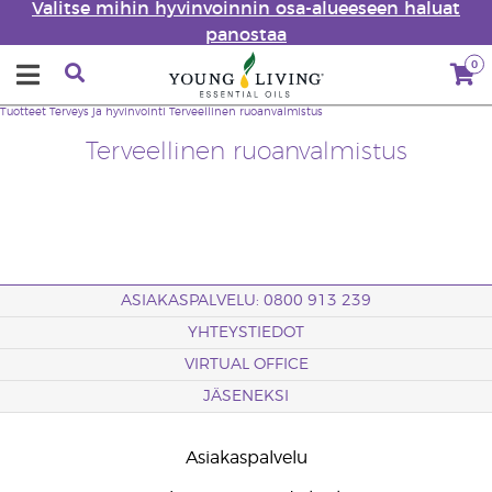
Valitse mihin hyvinvoinnin osa-alueeseen haluat
panostaa
0
Tuotteet
Terveys ja hyvinvointi
Terveellinen ruoanvalmistus
Terveellinen ruoanvalmistus
ASIAKASPALVELU: 0800 913 239
YHTEYSTIEDOT
VIRTUAL OFFICE
JÄSENEKSI
Asiakaspalvelu