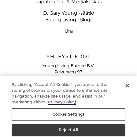
Tapahtumat & Mediakeskus
D. Gary Young -säätiö
Young Living- Blogi
Ura
YHTEYSTIEDOT
Young Living Europe B.V.
Peizerweg 97
9727 AJ Groningen
Netherlands
By clicking “Accept All Cookies”, you agree to the
storing of cookies on your device to enhance site
Ilmainen yhteydenotto lankanumeroista Suomesta
0800
navigation, analyze site usage, and assist in our
913 239
marketing efforts.
Privacy Policy
Email: asiakaspalvelu@youngliving.com
Cookie Settings
Tekijänoikeus © 2021 Young Living Essential Oils. Kaikki oikeudet
pidätetään. |
Reject All
Yksityisyydensuoja