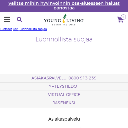
Valitse mihin hyvinvoinnin osa-alueeseen haluat
panostaa
0
Tuotteet
Koti
Luonnollista suojaa
Luonnollista suojaa
ASIAKASPALVELU: 0800 913 239
YHTEYSTIEDOT
VIRTUAL OFFICE
JÄSENEKSI
Asiakaspalvelu