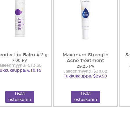
ender Lip Balm 4.2 g
Maximum Strength
S
Acne Treatment
7.00 PV
älleenmyynti: €13.35
29.25 PV
Tukkukauppa: €10.15
Jälleenmyynti: $38.82
Tukkukauppa: $29.50
Lisää
Lisää
ostoskoriin
ostoskoriin