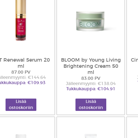
T Renewal Serum 20
BLOOM by Young Living
Ci
ml
Brightening Cream 50
ml
87.00 PV
älleenmyynti: €144.64
83.00 PV
ukkukauppa: €109.93
Jälleenmyynti: €138.04
Tukkukauppa: €104.91
Lisää
Lisää
ostoskoriin
ostoskoriin