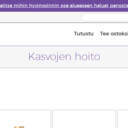
alitse mihin hyvinvoinnin osa-alueeseen haluat panost
Tutustu
Tee ostoks
Eteeristen öljyjen turvallisuus
Viimeinen mahdollisuus: 50 % alen
Kasvojen hoito