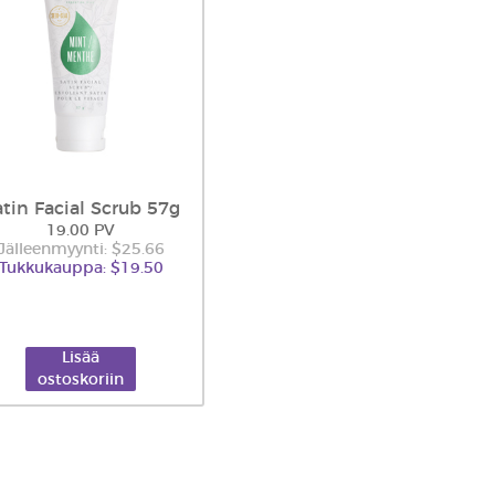
atin Facial Scrub 57g
19.00 PV
Jälleenmyynti: $25.66
Tukkukauppa: $19.50
Lisää
ostoskoriin