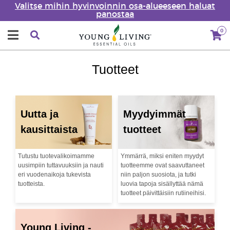
Valitse mihin hyvinvoinnin osa-alueeseen haluat
panostaa
0
Tuotteet
Uutta ja
Myydyimmät
kausittaista
tuotteet
Tutustu tuotevalikoimamme
Ymmärrä, miksi eniten myydyt
uusimpiin tuttavuuksiin ja nauti
tuotteemme ovat saavuttaneet
eri vuodenaikoja tukevista
niin paljon suosiota, ja tutki
tuotteista.
luovia tapoja sisällyttää nämä
tuotteet päivittäisiin rutiineihisi.
Young Living -