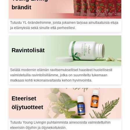
brändit
Tutustu YL-brändeihimme, joista jokainen tarjoaa ainutlaatuisia etuja
ja elämyksiä sekä sinulle että perheellesi.
Ravintolisät ​
Selätä modernin elämän ravitsemukselliset haasteet huolellisesti
valmistetuilla ravintolisillämme, jotka on suunniteltu tukemaan
matkaasi kohti kokonaisvaltaista kehon hyvinvointia.
Eteeriset
öljytuotteet
Tutustu Young Livingin puhtaimmista ainesosista valmistettuihin
eteerisiin öljyihin ja öljysekoituksiin.