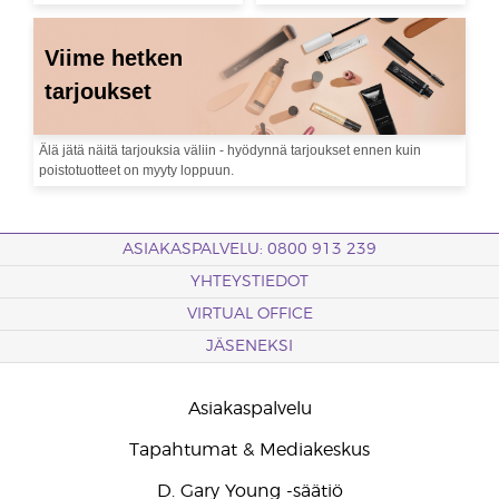
Viime hetken
tarjoukset
Älä jätä näitä tarjouksia väliin - hyödynnä tarjoukset ennen kuin
poistotuotteet on myyty loppuun.
ASIAKASPALVELU: 0800 913 239
YHTEYSTIEDOT
VIRTUAL OFFICE
JÄSENEKSI
Asiakaspalvelu
Tapahtumat & Mediakeskus
D. Gary Young -säätiö