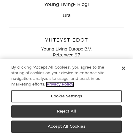
Young Living- Blogi
Ura
YHTEYSTIEDOT
Young Living Europe B.V.
Peizerweg 97
9727 AJ Groningen
Netherlands
By clicking “Accept All Cookies”, you agree to the
storing of cookies on your device to enhance site
Ilmainen yhteydenotto lankanumeroista Suomesta
0800
navigation, analyze site usage, and assist in our
913 239
marketing efforts.
Privacy Policy
Email: asiakaspalvelu@youngliving.com
Cookie Settings
Tekijänoikeus © 2021 Young Living Essential Oils. Kaikki oikeudet
pidätetään. |
Yksityisyydensuoja
Reject All
Accept All Cookies