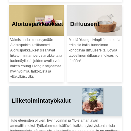
Aloituspakkaukset
Diffuuserit
Valmistaudu menestymään
Meillä Young Livingillä on monia
Aloituspakkauksillamme!
erilaisia kotisi tunnelmaa
Aloituspakkaukset sisältävät
kohottavia diffuusereita. Löydä
liiketoiminnan perustarvikkeita ja
täydellinen diffuuseri iloksesi jo
tuotenäytteitä, joiden avulla voit
tänään!
kokea Young Livingin tarjoamaa
hyvinvointia, tarkoitusta ja
yltäkylläisyyttä.
Liiketoimintatyökalut
Tule eteeristen öljyjen, hyvinvoinnin ja YL-elämäntavan
ammattilaiseksi. Työkalumme sisältävät kaikkea yksityiskohtaisista