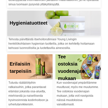
tuoteoppaista informatiivisiin jaettaviin materiaaleihin, ja ne opettavat
sinua luomaan pysyvää yltäkylläisyyttä.
Hygieniatuotteet
Tehosta päivittäistä itsehoitorutiiniasi Young Livingin
henkilökohtaisen hygienian tuotteilla, jotka on kehitetty hoitamaan
kehoasi luonnollisilla ja luotettavilla ainesosilla.
Tee
Erilaisiin
ostoksia
tarpeisiin
vuodenajan
mukaan
Tutustu räätälöityihin
Kun vuodenajat ympärillämme
ratkaisuihin, jotka parantavat
muuttuvat, myös me muutumme.
elämäsi jokaista osa-aluetta,
Tee ostoksia vuodenajan
miehisestä ja naisellisesta
mukaan, jotta voit navigoida
hyvinvoinnista kodinhoitoon ja
näissä muutoksissa
urheilutarvikkeisiin.
vaivattomasti.