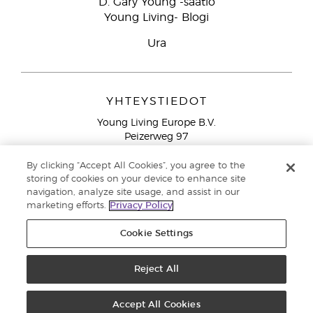
D. Gary Young -säätiö
Young Living- Blogi
Ura
YHTEYSTIEDOT
Young Living Europe B.V.
Peizerweg 97
9727 AJ Groningen
Netherlands
By clicking “Accept All Cookies”, you agree to the
storing of cookies on your device to enhance site
Ilmainen yhteydenotto lankanumeroista Suomesta
0800
navigation, analyze site usage, and assist in our
913 239
marketing efforts.
Privacy Policy
Email: asiakaspalvelu@youngliving.com
Cookie Settings
Tekijänoikeus © 2021 Young Living Essential Oils. Kaikki oikeudet
pidätetään. |
Yksityisyydensuoja
Reject All
Accept All Cookies