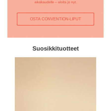
aikakaudelle – aloita jo nyt.
OSTA CONVENTION-LIPUT
Suosikkituotteet