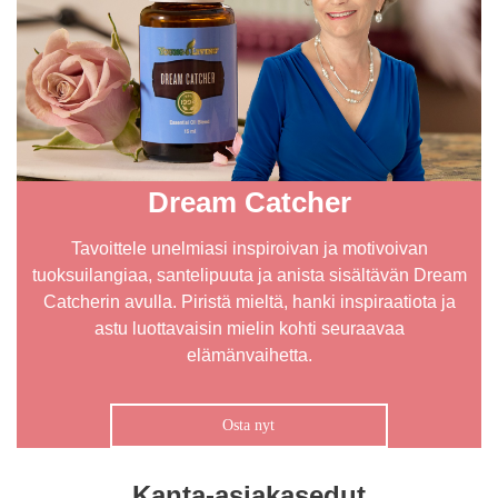
Dream Catcher
Tavoittele unelmiasi inspiroivan ja motivoivan
tuoksuilangiaa, santelipuuta ja anista sisältävän Dream
Catcherin avulla. Piristä mieltä, hanki inspiraatiota ja
astu luottavaisin mielin kohti seuraavaa
elämänvaihetta.
Osta nyt
Kanta-asiakasedut