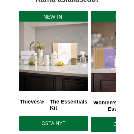
Thieves® – The Essentials
Women's Wellne
Kit
Essentials
OSTA NYT
OSTA N