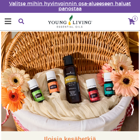
Valitse mihin hyvinvoinnin osa-alueeseen haluat
panostaa
0
Previous
Next
Iloisia kesähetkiä