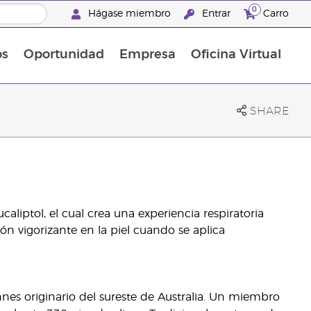
0
Hágase miembro
Entrar
Carro
os
Oportunidad
Empresa
Oficina Virtual
¡Descubre las promociones que hemos diseñado para ti! Adquiere tus productos favoritos a los mejores precios. ¡No te las pierdas, son por tiempo limitado!
Promociones Latinoamérica
SHARE
caliptol, el cual crea una experiencia respiratoria
ón vigorizante en la piel cuando se aplica
nnes originario del sureste de Australia. Un miembro