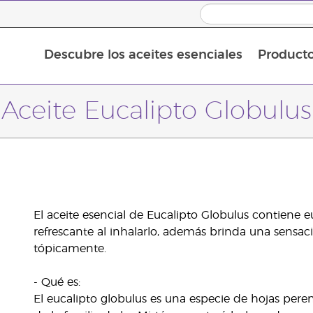
Descubre los aceites esenciales
Product
Aceites esenciales individuales
Mezclas de aceites esenciales
Aceites esenciales en roll-on
Aceite Eucalipto Globulus
El aceite esencial de Eucalipto Globulus contiene eu
refrescante al inhalarlo, además brinda una sensaci
tópicamente.
- Qué es:
El eucalipto globulus es una especie de hojas pere