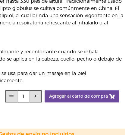
ecer hasta 330 pies de altura. Tradicionalmente usado
calipto globulus se cultiva comúnmente en China. El
liptol, el cual brinda una sensación vigorizante en la
ncia respiratoria refrescante al inhalarlo o al
almante y reconfortante cuando se inhala.
do se aplica en la cabeza, cuello, pecho o debajo de
e usa para dar un masaje en la piel.
ticamente.
Agregar al carro de compra
Gastos de envío no incluidos.