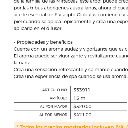
de la familia de las Mirtáceas, este árbol puede cr
por las tribus aborígenes australianas, ahora el eu
aceite esencial de Eucalipto Globulus contiene euca
piel cuando se aplica tópicamente y crea una experie
aplicarlo en el difusor.
- Propiedades y beneficios
Cuenta con un aroma audaz y vigorizante que es c
El aroma puede ser vigorizante y revitalizante cuan
la nariz.
Crea una sensación refrescante y calmante cuando s
Crea una experiencia de spa cuando se usa aromá
353911
ARTÍCULO NO.
15 ml
ARTÍCULO
$320.00
AL POR MAYOR
$421.00
AL POR MENOR
* Todos los precios mostrados incluyen IVA. 