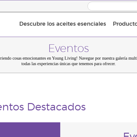
Descubre los aceites esenciales
Product
Aceites esenciales individuales
Mezclas de aceites esenciales
Aceites esenciales en roll-on
Eventos
rriendo cosas emocionantes en Young Living! Navegue por nuestra galería mult
todas las experiencias únicas que tenemos para ofrecer.
entos Destacados