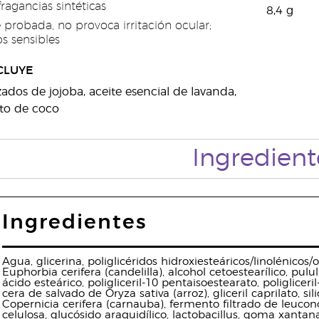
fragancias sintéticas
8,4 g
 probada, no provoca irritación ocular;
s sensibles
CLUYE
zados de jojoba, aceite esencial de lavanda,
uto de coco
Ingredient
Ingredientes
Agua, glicerina, poliglicéridos hidroxiesteáricos/linolénicos/
Euphorbia cerifera (candelilla), alcohol cetoestearílico, pulu
ácido esteárico, poligliceril-10 pentaisoestearato, poligliceril
cera de salvado de Oryza sativa (arroz), gliceril caprilato, sil
Copernicia cerifera (carnauba), fermento filtrado de leucono
celulosa, glucósido araquidílico, lactobacillus, goma xantana