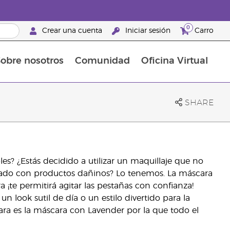
0
Crear una cuenta
Iniciar sesión
Carro
obre nosotros
Comunidad
Oficina Virtual
en el cuidado de la piel
rtete en Brand Partner
Complementos alimenticios
La guía Young Living de complementos alimenticios
Cómo usar los aceites esenciales
Beneficios de un Brand Partner de Young Living
SHARE
es? ¿Estás decidido a utilizar un maquillaje que no
lado con productos dañinos? Lo tenemos. La máscara
¡te permitirá agitar las pestañas con confianza!
 look sutil de día o un estilo divertido para la
ara es la máscara con Lavender por la que todo el