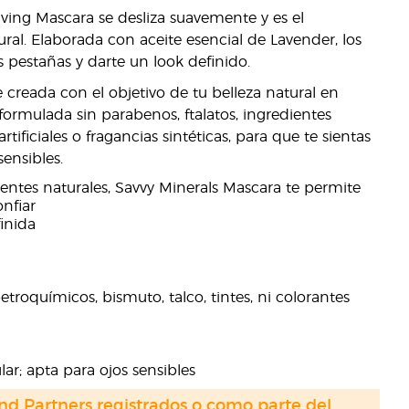
ving Mascara se desliza suavemente y es el
al. Elaborada con aceite esencial de Lavender, los
s pestañas y darte un look definido.
creada con el objetivo de tu belleza natural en
ormulada sin parabenos, ftalatos, ingredientes
rtificiales o fragancias sintéticas, para que te sientas
ensibles.
ntes naturales, Savvy Minerals Mascara te permite
nfiar
inida
troquímicos, bismuto, talco, tintes, ni colorantes
ar; apta para ojos sensibles
nd Partners registrados o como parte del