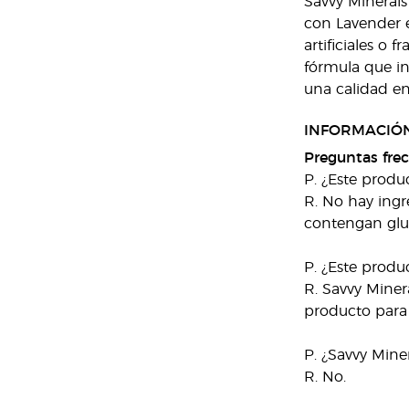
Savvy Minerals
con Lavender e
artificiales o 
fórmula que in
una calidad en
INFORMACIÓN
Preguntas fre
P. ¿Este produ
R. No hay ingr
contengan glut
P. ¿Este produ
R. Savvy Miner
producto para 
P. ¿Savvy Mine
R. No.