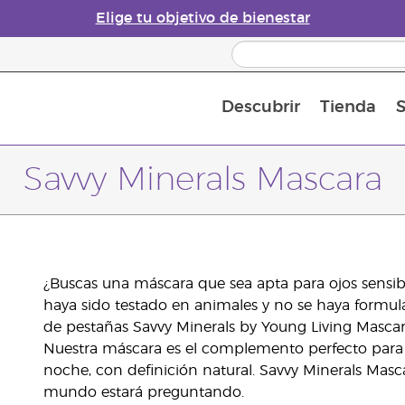
Elige tu objetivo de bienestar
Descubrir
Tienda
S
Acerca de los aceites esenciales
Historia de los aceites esenciales
Guía para difusores de aceites esenciales
Última oportunidad: 50 % de descuento 
Convié
Savvy Minerals Mascara
¿Buscas una máscara que sea apta para ojos sensibl
haya sido testado en animales y no se haya formu
de pestañas Savvy Minerals by Young Living Mascara 
Nuestra máscara es el complemento perfecto para un
noche, con definición natural. Savvy Minerals Masc
mundo estará preguntando.