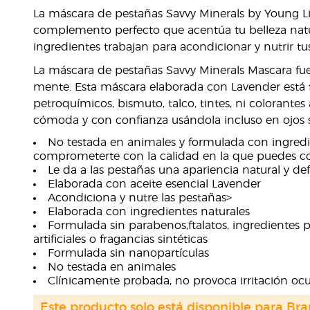
La máscara de pestañas Savvy Minerals by Young Li
complemento perfecto que acentúa tu belleza natur
ingredientes trabajan para acondicionar y nutrir tu
La máscara de pestañas Savvy Minerals Mascara fue 
mente. Esta máscara elaborada con Lavender está f
petroquímicos, bismuto, talco, tintes, ni colorantes a
cómoda y con confianza usándola incluso en ojos s
No testada en animales y formulada con ingredie
comprometerte con la calidad en la que puedes co
Le da a las pestañas una apariencia natural y def
Elaborada con aceite esencial Lavender
Acondiciona y nutre las pestañas>
Elaborada con ingredientes naturales
Formulada sin parabenos,ftalatos, ingredientes pe
artificiales o fragancias sintéticas
Formulada sin nanopartículas
No testada en animales
Clínicamente probada, no provoca irritación ocul
Este producto solo está disponible para Bra