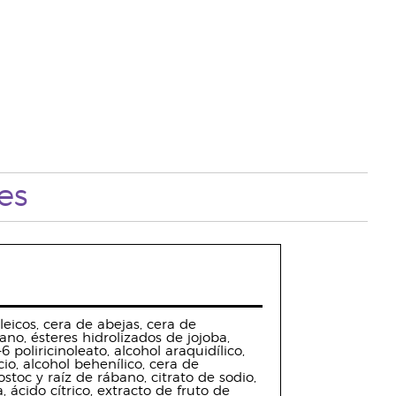
es
oleicos, cera de abejas, cera de
lano, ésteres hidrolizados de jojoba,
-6 poliricinoleato, alcohol araquidílico,
icio, alcohol behenílico, cera de
stoc y raíz de rábano, citrato de sodio,
, ácido cítrico, extracto de fruto de