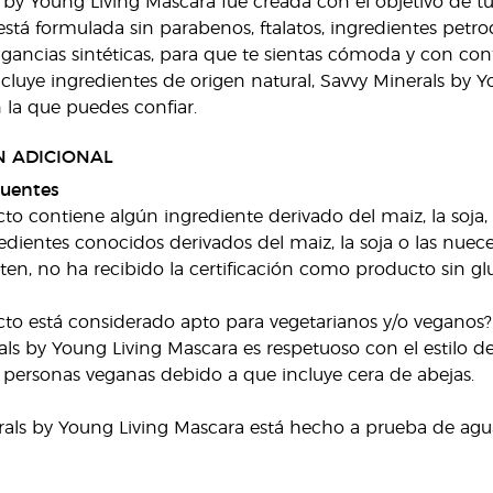
 by Young Living Mascara fue creada con el objetivo de t
stá formulada sin parabenos, ftalatos, ingredientes petroqu
fragancias sintéticas, para que te sientas cómoda y con co
cluye ingredientes de origen natural, Savvy Minerals by
 la que puedes confiar.
 ADICIONAL
cuentes
cto contiene algún ingrediente derivado del maiz, la soja,
edientes conocidos derivados del maiz, la soja o las nuec
en, no ha recibido la certificación como producto sin gl
cto está considerado apto para vegetarianos y/o veganos?
als by Young Living Mascara es respetuoso con el estilo 
personas veganas debido a que incluye cera de abejas.
rals by Young Living Mascara está hecho a prueba de agu