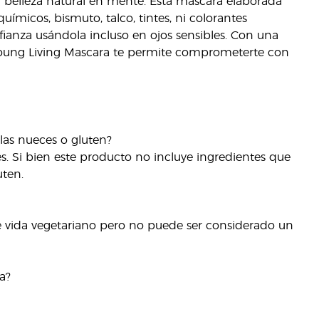
u belleza natural en mente. Esta máscara elaborada
ímicos, bismuto, talco, tintes, ni colorantes
nfianza usándola incluso en ojos sensibles. Con una
 Young Living Mascara te permite comprometerte con
 las nueces o gluten?
es. Si bien este producto no incluye ingredientes que
uten.
de vida vegetariano pero no puede ser considerado un
a?