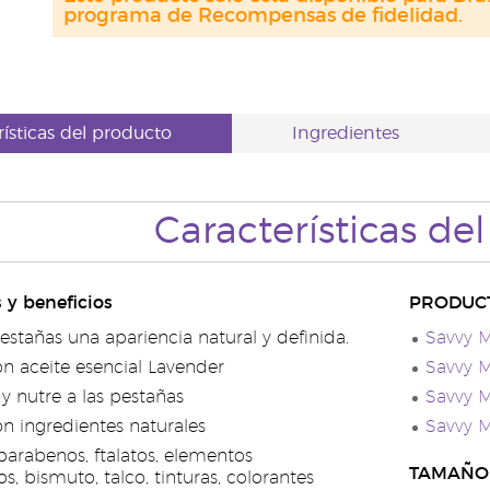
programa de Recompensas de fidelidad.
rísticas del producto
Ingredientes
Características de
s y beneficios
PRODUC
estañas una apariencia natural y definida.
Savvy M
n aceite esencial Lavender
Savvy M
y nutre a las pestañas
Savvy M
n ingredientes naturales
Savvy M
parabenos, ftalatos, elementos
TAMAÑO
, bismuto, talco, tinturas, colorantes