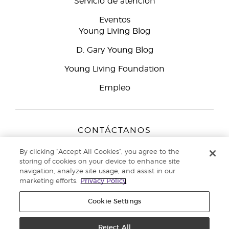
Servicio de atención
Eventos
Young Living Blog
D. Gary Young Blog
Young Living Foundation
Empleo
CONTÁCTANOS
Young Living Europe B.V.
By clicking “Accept All Cookies”, you agree to the
Peizerweg 97
storing of cookies on your device to enhance site
9727 AJ Groningen
navigation, analyze site usage, and assist in our
Netherlands
marketing efforts.
Privacy Policy
Servicio de atención:
900-812976
Cookie Settings
Copyright © 2021 Young Living Essential Oils. Todos los derechos
reservados. |
Reject All
Política de privacidad