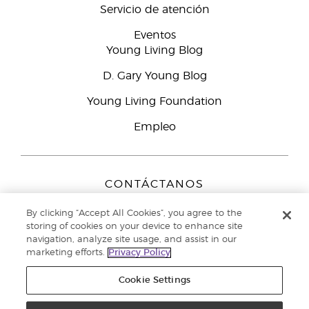
Servicio de atención
Eventos
Young Living Blog
D. Gary Young Blog
Young Living Foundation
Empleo
CONTÁCTANOS
Young Living Europe B.V.
By clicking “Accept All Cookies”, you agree to the
Peizerweg 97
storing of cookies on your device to enhance site
9727 AJ Groningen
navigation, analyze site usage, and assist in our
Netherlands
marketing efforts.
Privacy Policy
Servicio de atención:
900-812976
Cookie Settings
Copyright © 2021 Young Living Essential Oils. Todos los derechos