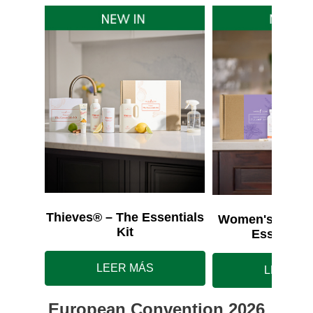
Thieves® – The Essentials
Women's Wellne
Kit
Essentials
LEER MÁS
LEER M
European Convention 2026